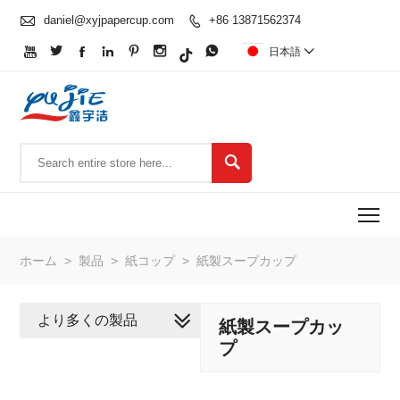

daniel@xyjpapercup.com
+86 13871562374








日本語


To
ホーム
>
製品
>
紙コップ
>
紙製スープカップ
より多くの製品
紙製スープカッ
プ